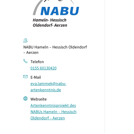
NABU Hameln – Hessisch Oldendorf
– Aerzen
Telefon
0155 60130420
E-Mail
eva.lammek@nabu-
artenkenntnis.de
Webseite
Artenkenntnisprojekt des
NABUs Hameln – Hessisch
Oldendorf – Aerzen