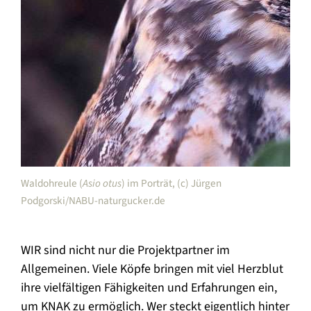
Waldohreule (
Asio otus
) im Porträt, (c) Jürgen
Wald
Podgorski/NABU-naturgucker.de
Podg
WIR sind nicht nur die Projektpartner im
Allgemeinen. Viele Köpfe bringen mit viel Herzblut
ihre vielfältigen Fähigkeiten und Erfahrungen ein,
um KNAK zu ermöglich. Wer steckt eigentlich hinter