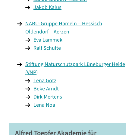
Jakob Kalus
NABU-Gruppe Hameln – Hessisch
Oldendorf – Aerzen
Eva Lammek
Ralf Schulte
Stiftung Naturschutzpark Lüneburger Heide
(VNP)
Lena Götz
Beke Arndt
Dirk Mertens
Lena Noa
Alfred Toepfer Akademie für