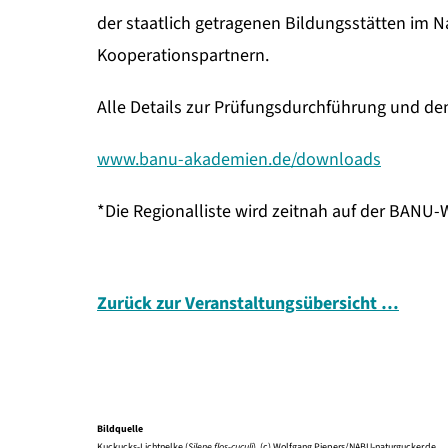
der staatlich getragenen Bildungsstätten im
Kooperationspartnern.
Alle Details zur Prüfungsdurchführung und de
www.banu-akademien.de/downloads
*Die Regionalliste wird zeitnah auf der BANU-We
Zurück zur Veranstaltungsübersicht …
Bildquelle
Kuckucks-Lichtnelke (
Silene flos-cuculi
), (c) Wolfgang Piepers/NABU-naturgucker.de