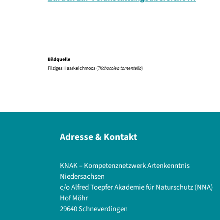
Bildquelle
Filziges Haarkelchmoos (
Trichocolea tomentella
)
Adresse & Kontakt
KNAK – Kompetenznetzwerk Artenkenntnis
Niedersachsen
c/o Alfred Toepfer Akademie für Naturschutz (NNA)
Hof Möhr
29640 Schneverdingen