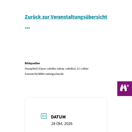
Zurück zur Veranstaltungsübersicht
…
Bildquellen
Hauspferd (
Equus caballus
subsp.
caballus
), (c) Lothar
Fassnacht/NABU-naturgucker.de
DATUM
28 Okt. 2026