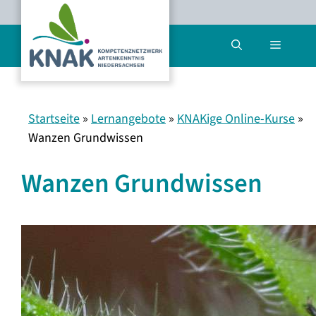
Zum
Inhalt
Menü
springen
Startseite
»
Lernangebote
»
KNAKige Online-Kurse
»
Wanzen Grundwissen
Wanzen Grundwissen