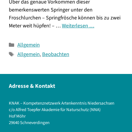
Über das genaue Vorkommen dieser
bemerkenswerten Springer unter den
Froschlurchen – Springfrösche können bis zu zwei
Meter weit hüpfen! – …
Weiterlesen …
Kategorien
Allgemein
Schlagwörter
Allgemein
,
Beobachten
Adresse & Kontakt
KNAK – Kompetenznetzwerk Artenkenntnis Niedersachsen
c/o Alfred Toepfer Akademie für Naturschutz (NNA)
Hof Möhr
29640 Schneverdingen