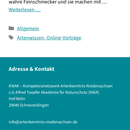
wahre Feinschmecker und sie machen mit …
Weiterlesen …
Kategorien
Allgemein
Schlagwörter
Artenwissen
,
Online-Vorträge
Adresse & Kontakt
KNAK – Kompetenznetzwerk Artenkenntnis Niedersachsen
c/o Alfred Toepfer Akademie für Naturschutz (NNA)
Hof Möhr
29640 Schneverdingen
info@artenkenntnis-niedersachsen.de